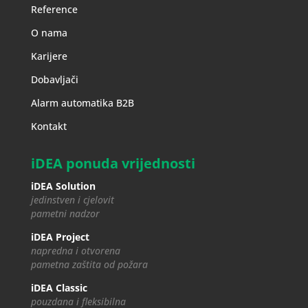
Reference
O nama
Karijere
Dobavljači
Alarm automatika B2B
Kontakt
iDEA ponuda vrijednosti
iDEA Solution
jedinstven i cjelovit
pametni nadzor
iDEA Project
napredna i otvorena
pametna zaštita od požara
iDEA Classic
pouzdana i fleksibilna