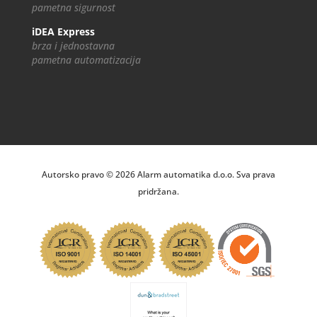
pametna sigurnost
iDEA Express
brza i jednostavna
pametna automatizacija
Autorsko pravo © 2026 Alarm automatika d.o.o. Sva prava
pridržana.