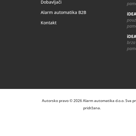
Dobavljači
pame
Alarm automatika B2B
iDEA
pouz
Kontakt
pame
iDEA
brza
pame
Autorsko pravo © 2026 Alarm automatika d.o.o. Sva p
pridržana.