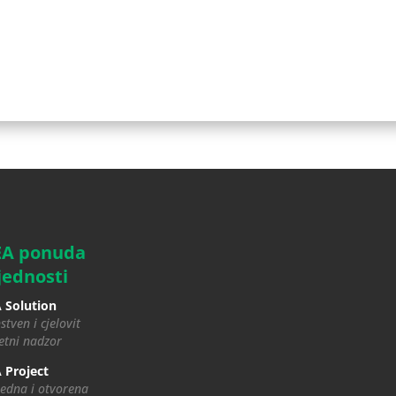
EA ponuda
jednosti
 Solution
stven i cjelovit
tni nadzor
 Project
edna i otvorena