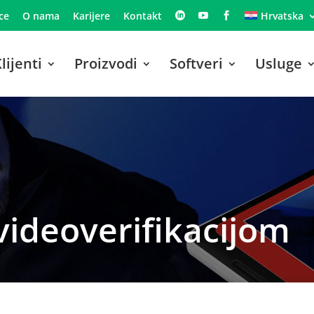
ce
O nama
Karijere
Kontakt
Hrvatska
lijenti
Proizvodi
Softveri
Usluge
videoverifikacijom