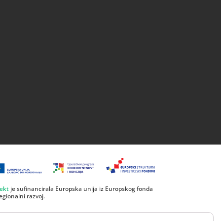
jekt
je sufinancirala Europska unija iz Europskog fonda
egionalni razvoj.