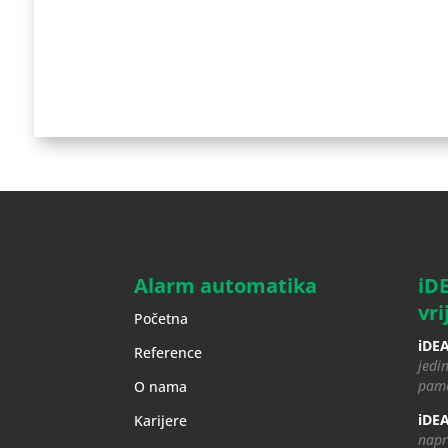
Alarm automatika
iD
vri
Početna
iDEA
Reference
jedin
pame
O nama
iDEA
Karijere
napr