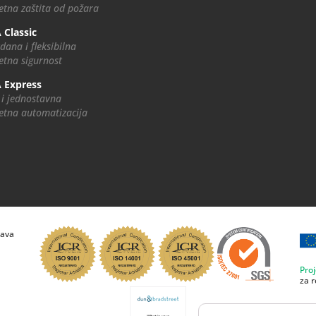
tna zaštita od požara
 Classic
dana i fleksibilna
tna sigurnost
 Express
 i jednostavna
tna automatizacija
rava
Pro
za r