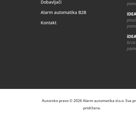
Dobavljači
pame
Alarm automatika B2B
iDEA
pouz
Kontakt
pame
iDEA
brza
pame
Autorsko pravo © 2026 Alarm automatika d.o.o. Sva p
pridržana.