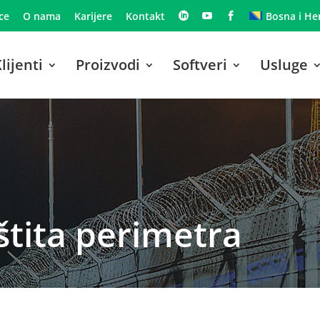
ce
O nama
Karijere
Kontakt
Bosna i He
lijenti
Proizvodi
Softveri
Usluge
štita perimetra