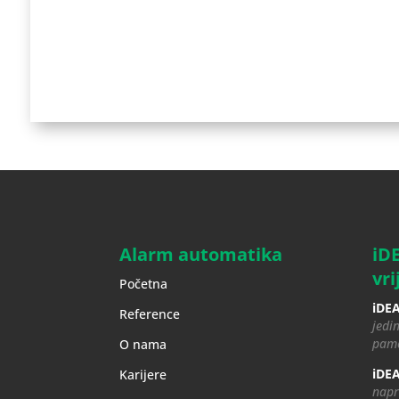
Alarm automatika
iD
vri
Početna
iDEA
Reference
jedin
pame
O nama
iDEA
Karijere
napr