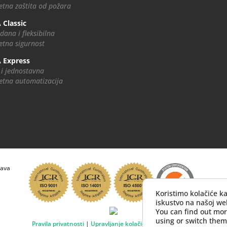
tna zaštita od požara
 Classic
dana i fleksibilna
tna sigurnost
 Express
 i jednostavna
tna automatizacija
rava
Koristimo kolačiće k
iskustvo na našoj web
You can find out mo
using or switch them
Pravila privatnosti
|
Upravljanje kolačićima
|
Impressum