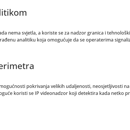
litikom
 nema svjetla, a koriste se za nadzor granica i tehnološk
rađenu analitiku koja omogućuje da se operaterima signaliz
erimetra
mogućnosti pokrivanja velikih udaljenosti, neosjetljivosti na
moguće koristi se IP videonadzor koji detektira kada netko p