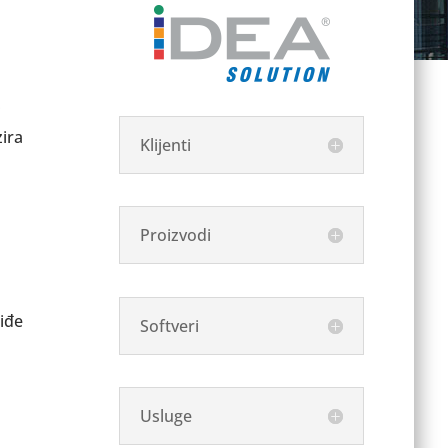
i
ira
Klijenti
Proizvodi
riđe
Softveri
Usluge