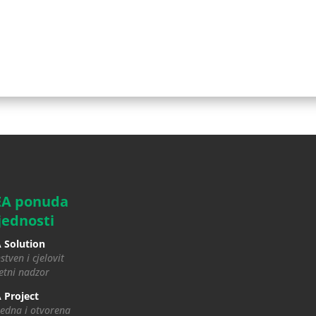
EA ponuda
jednosti
 Solution
stven i cjelovit
tni nadzor
 Project
edna i otvorena