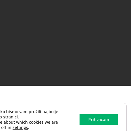
ako bismo vam pružili najbolje
 stranici.
Prihvaćam
re about which cookies we are
 off in
settings
.