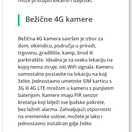
može pristupiti lokalno i daljinski.
Bežične 4G kamere
Bežična 4G kamera savršen je izbor za
dom, vikendicu, područja u prirodi,
trgovinu, gradilište, kamp, brod ili
parkiralište. Idealna je za svaku lokaciju na
kojoj nema struje, niti WiFi signala. Kameru
samostalno postavite na lokaciju na koji
želite. Jednostavno umetnite SIM karticu s
3G ili 4G LTE mrežom u kameru s punjivom
baterijom. Kamere imaju PIR senzor
kretanja koji bilježi sve ljudske pokrete,
bez lažnih alarma. Zahvaljujući otpornosti
na vremenske uslove, možete je lako i
jednostavno instalirati gdje želite.