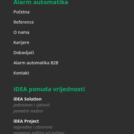
Alarm automatika
Početna
Reference
O nama
Karijere
Dobavljači
Alarm automatika B2B
Kontakt
iDEA ponuda vrijednosti
iDEA Solution
jedinstven i cjelovit
pametni nadzor
iDEA Project
napredna i otvorena
pametna zaštita od požara