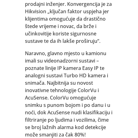
prodajni inženjer. Konvergencija je za
Hikvision „ključan faktor uspjeha jer
klijentima omogućuje da drastično
štede vrijeme i novac, da brže i
učinkovitije koriste sigurnosne
sustave te da ih lakše proširuju“.
Naravno, glavno mjesto u kamionu
imali su videonadzorni sustavi –
poznate linije IP kamera Easy IP te
analogni sustavi Turbo HD kamera i
snimača. Najbitnija su novost
inovativne tehnologije ColorVu i
AcuSense. ColorVu omogućuje
snimku s punom bojom i po danu i u
noći, dok AcuSense nudi klasifikaciju i
filtriranje po ljudima i vozilima, čime
se broj lažnih alarma kod detekcije
može smanjiti za čak 80%!