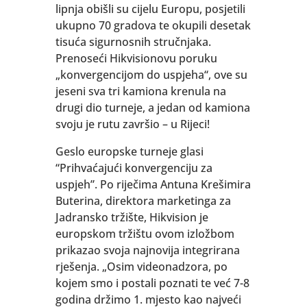
lipnja obišli su cijelu Europu, posjetili
ukupno 70 gradova te okupili desetak
tisuća sigurnosnih stručnjaka.
Prenoseći Hikvisionovu poruku
„konvergencijom do uspjeha“, ove su
jeseni sva tri kamiona krenula na
drugi dio turneje, a jedan od kamiona
svoju je rutu završio – u Rijeci!
Geslo europske turneje glasi
“Prihvaćajući konvergenciju za
uspjeh”. Po riječima Antuna Krešimira
Buterina, direktora marketinga za
Jadransko tržište, Hikvision je
europskom tržištu ovom izložbom
prikazao svoja najnovija integrirana
rješenja. „Osim videonadzora, po
kojem smo i postali poznati te već 7-8
godina držimo 1. mjesto kao najveći