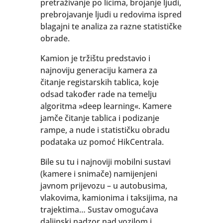
pretraživanje po licima, brojanje ljudi,
prebrojavanje ljudi u redovima ispred
blagajni te analiza za razne statističke
obrade.
Kamion je tržištu predstavio i
najnoviju generaciju kamera za
čitanje registarskih tablica, koje
odsad također rade na temelju
algoritma »deep learning«. Kamere
jamče čitanje tablica i podizanje
rampe, a nude i statističku obradu
podataka uz pomoć HikCentrala.
Bile su tu i najnoviji mobilni sustavi
(kamere i snimače) namijenjeni
javnom prijevozu – u autobusima,
vlakovima, kamionima i taksijima, na
trajektima… Sustav omogućava
daljinski nadzor nad vozilom i