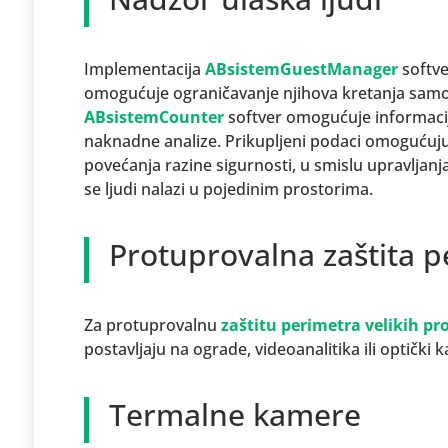
Implementacija
ABsistemGuestManager
softve
omogućuje ograničavanje njihova kretanja samo
ABsistemCounter
softver omogućuje informaciju 
naknadne analize. Prikupljeni podaci omogućuju 
povećanja razine sigurnosti, u smislu upravljanj
se ljudi nalazi u pojedinim prostorima.
Protuprovalna zaštita p
Za protuprovalnu
zaštitu perimetra velikih pro
postavljaju na ograde, videoanalitika ili optički k
Termalne kamere