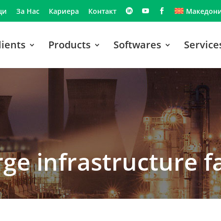
ци
За Нас
Кариера
Контакт
Македони
lients
Products
Softwares
Service
ge infrastructure fa