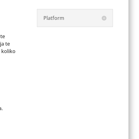
Platform
ite
ja te
 koliko
a.