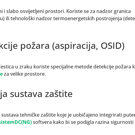
i i slabo osvijetljeni prostori. Koriste se za nadzor granica
u) ili tehnološki nadzor termoenergetskih postrojenja (dete
cije požara (aspiracija, OSID)
čestica u zraku koriste specijalne metode detekcije požara 
re
za velike prostore.
ija sustava zaštite
tih sustava tehničke zaštite koje je uobičajeno integrirati put
sistemDC(NG)
softvera kako bi se podigla razina sigurnosti 