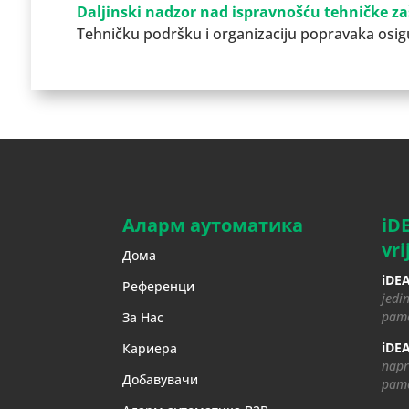
Daljinski nadzor nad ispravnošću tehničke z
Tehničku podršku i organizaciju popravaka osig
Аларм аутоматика
iD
vri
Дома
iDEA
Референци
jedin
pame
За Нас
iDEA
Кариера
napr
Добавувачи
pame