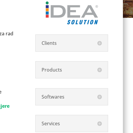
 za rad
Clients
Products
e
Softwares
ijere
Services