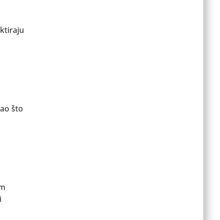
ktiraju
kao što
em
i