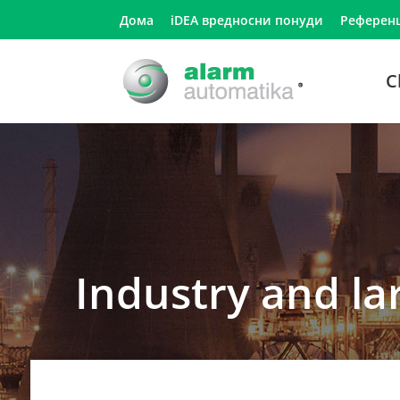
Дома
iDEA вредносни понуди
Референ
C
Industry and lar