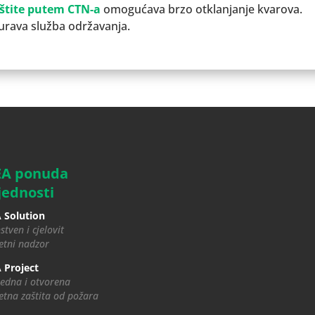
aštite putem CTN-a
omogućava brzo otklanjanje kvarova.
urava služba održavanja.
EA ponuda
jednosti
 Solution
stven i cjelovit
tni nadzor
 Project
edna i otvorena
tna zaštita od požara