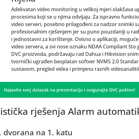
Adekvatan video monitoring u velikoj mjeri olakšava 
procesima koji se u njima odvijaju. Za ispravno funkci
video serveri, posebno prilagođeni za nadzor snimki s
profesionalnim rješenjem jer su puno pouzdaniji u radu 
i jednostavni za korištenje. Ovisno o aplikaciji, moguć
video servera, a svi nose oznaku NDAA Compilant što go
DVC proizvoda, podržavaju rad Dahua i Hikvision snima
tvornički ugrađen besplatan softver NVMS 2.0 Standar
sustavom, pregled videa i primjenu raznih videoanalitič
Najavite svoj dolazak na prezentaciju i osigurajte DVC poklon!
listička rješenja Alarm automati
0, dvorana na 1. katu