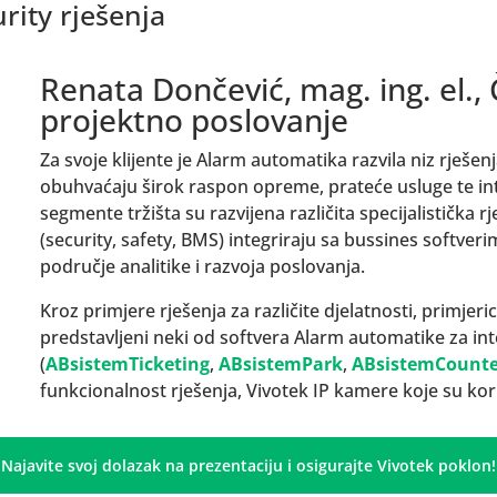
rity rješenja
Renata Dončević, mag. ing. el.,
projektno poslovanje
Za svoje klijente je Alarm automatika razvila niz rješenj
obuhvaćaju širok raspon opreme, prateće usluge te inte
segmente tržišta su razvijena različita specijalistička 
(security, safety, BMS) integriraju sa bussines softverim
područje analitike i razvoja poslovanja.
Kroz primjere rješenja za različite djelatnosti, primjeri
predstavljeni neki od softvera Alarm automatike za int
(
ABsistemTicketing
,
ABsistemPark
,
ABsistemCount
funkcionalnost rješenja, Vivotek IP kamere koje su kori
Najavite svoj dolazak na prezentaciju i osigurajte Vivotek poklon!