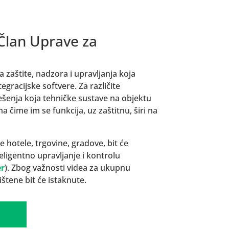
 Član Uprave za
a zaštite, nadzora i upravljanja koja
gracijske softvere. Za različite
rješenja koja tehničke sustave na objektu
a čime im se funkcija, uz zaštitnu, širi na
ce hotele, trgovine, gradove, bit će
eligentno upravljanje i kontrolu
er
). Zbog važnosti videa za ukupnu
štene bit će istaknute.