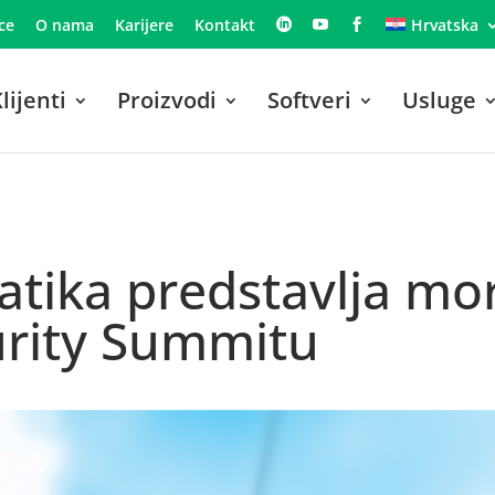
ce
O nama
Karijere
Kontakt
Hrvatska
lijenti
Proizvodi
Softveri
Usluge
tika predstavlja mo
urity Summitu