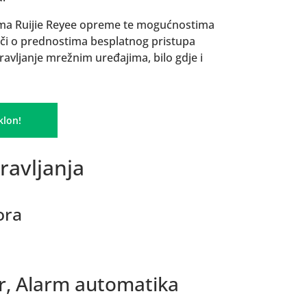
kama Ruijie Reyee opreme te mogućnostima
ječi o prednostima besplatnog pristupa
avljanje mrežnim uređajima, bilo gdje i
klon!
ravljanja
ora
r, Alarm automatika