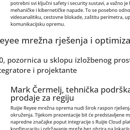
potrebni svi ključni safety i security sustavi, a važno j
mehaničke i kibernetičke napade. To se posebno odn
videoanalitiku, cestovne blokade, zaštitu perimetra, u
komunikacijsku opremu.
Reyee mrežna rješenja i optimiza
50, pozornica u sklopu izložbenog pros
tegratore i projektante
Mark Čermelj, tehnička podrška 
prodaje za regiju
Ruijie Reyee mrežna oprema nudi širok raspon rješenj
okruženja. Tijekom prezentacije bit će predstavljene 
napredne značajke poput integracije s Ruijie Cloud 
konfiguraciju i održavanje mreže bez obzira na lokacij