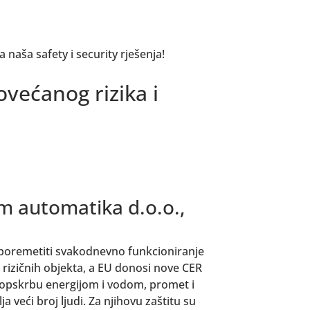
 naša safety i security rješenja!
ovećanog rizika i
rm automatika d.o.o.,
 poremetiti svakodnevno funkcioniranje
o rizičnih objekta, a EU donosi nove CER
u opskrbu energijom i vodom, promet i
a veći broj ljudi. Za njihovu zaštitu su