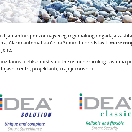
 i dijamantni sponzor najvećeg regionalnog događaja zaštita
era, Alarm automatika će na Summitu predstaviti
more mog
mjene.
 pouzdanost i efikasnost su bitne osobine širokog raspona po
dojavni centri, projektanti, krajnji korisnici.