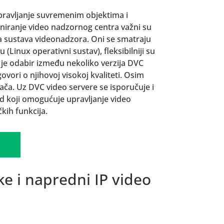
upravljanje suvremenim objektima i
oniranje video nadzornog centra važni su
a sustava videonadzora. Oni se smatraju
(Linux operativni sustav), fleksibilniji su
e je odabir između nekoliko verzija DVC
vori o njihovoj visokoj kvaliteti. Osim
ča. Uz DVC video servere se isporučuje i
d koji omogućuje upravljanje video
kih funkcija.
ke i napredni IP video