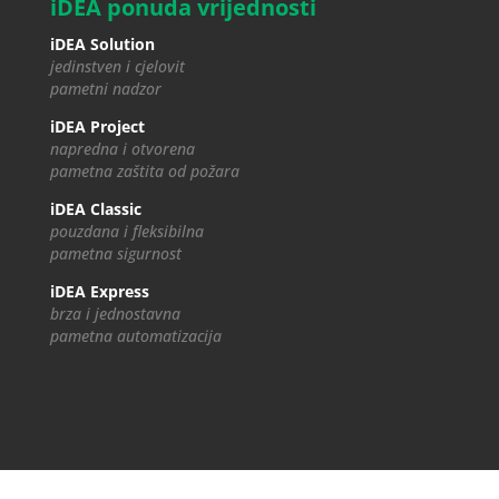
iDEA ponuda vrijednosti
iDEA Solution
jedinstven i cjelovit
pametni nadzor
iDEA Project
napredna i otvorena
pametna zaštita od požara
iDEA Classic
pouzdana i fleksibilna
pametna sigurnost
iDEA Express
brza i jednostavna
pametna automatizacija