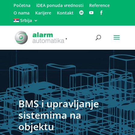
Početna
iDEA ponuda vrednosti
Reference
O nama
Karijere
Kontakt
Srbija
BMS i upravljanje
sistemima na
objektu