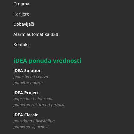
O nama
Karijere
Dobavljači
Alarm automatika B2B
Kontakt
iDEA ponuda vrednosti
iDEA Solution
jedinstven i celovit
pametni nadzor
iDEA Project
napredna i otvorena
pametna zaštita od požara
iDEA Classic
pouzdana i fleksibilna
pametna sigurnost