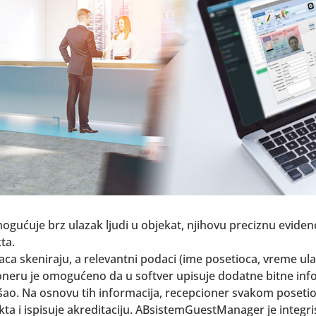
ućuje brz ulazak ljudi u objekat, njihovu preciznu evidenc
ta.
aca skeniraju, a relevantni podaci (ime posetioca, vreme ul
eru je omogućeno da u softver upisuje dodatne bitne infor
došao. Na osnovu tih informacija, recepcioner svakom poseti
ta i ispisuje akreditaciju. ABsistemGuestManager je integr