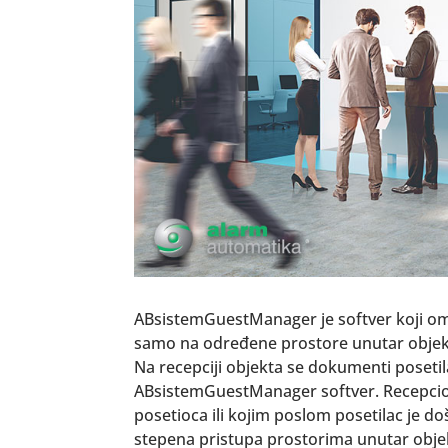
ABsistemGuestManager je softver koji omog
samo na određene prostore unutar objek
Na recepciji objekta se dokumenti posetil
ABsistemGuestManager softver. Recepcion
posetioca ili kojim poslom posetilac je 
stepena pristupa prostorima unutar objek