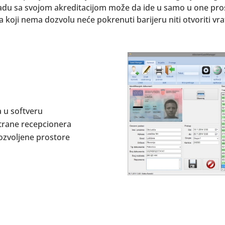
adu sa svojom akreditacijom može da ide u samo u one prost
a koji nema dozvolu neće pokrenuti barijeru niti otvoriti vra
a u softveru
trane recepcionera
ozvoljene prostore