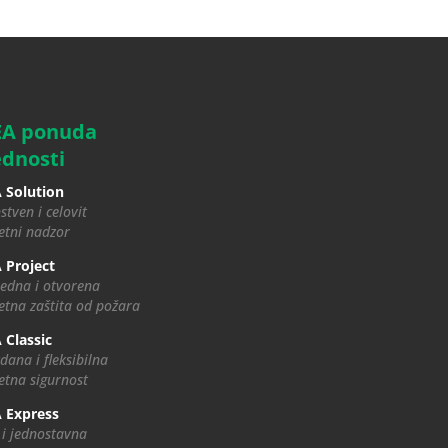
EA ponuda
ednosti
 Solution
stven i celovit
tni nadzor
 Project
edna i otvorena
tna zaštita od požara
 Classic
dana i fleksibilna
tna sigurnost
 Express
 i jednostavna