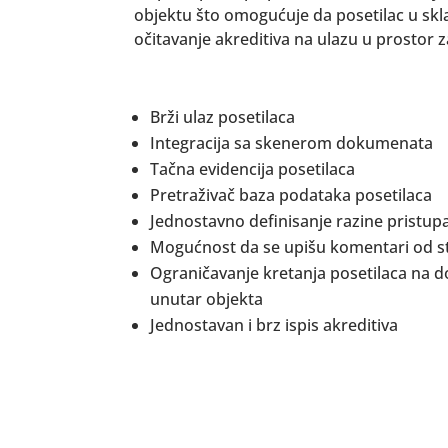
objektu što omogućuje da posetilac u skl
očitavanje akreditiva na ulazu u prostor z
Brži ulaz posetilaca
Integracija sa skenerom dokumenata
Tačna evidencija posetilaca
Pretraživač baza podataka posetilaca
Jednostavno definisanje razine pristup
Mogućnost da se upišu komentari od s
Ograničavanje kretanja posetilaca na d
unutar objekta
Jednostavan i brz ispis akreditiva