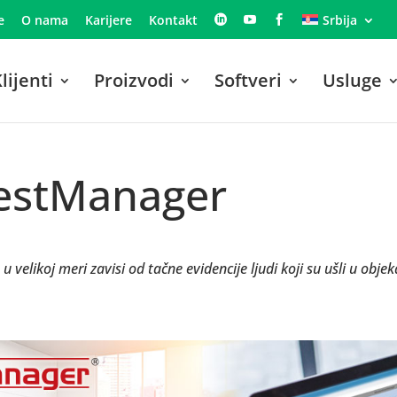
e
O nama
Karijere
Kontakt
Srbija
lijenti
Proizvodi
Softveri
Usluge
estManager
u velikoj meri zavisi od tačne evidencije ljudi koji su ušli u ob