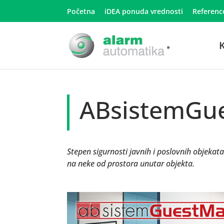
Početna
iDEA ponuda vrednosti
Referenc
K
ABsistemGu
Stepen sigurnosti javnih i poslovnih objekata 
na neke od prostora unutar objekta.