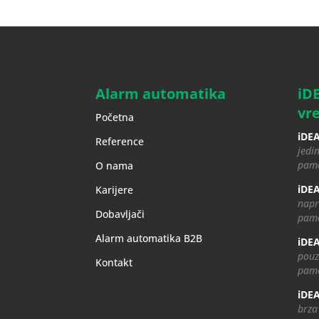
Alarm automatika
iD
vr
Početna
iDEA
Reference
jedin
pame
O nama
iDEA
Karijere
napr
Dobavljači
pame
Alarm automatika B2B
iDEA
pouz
Kontakt
pame
iDEA
brza