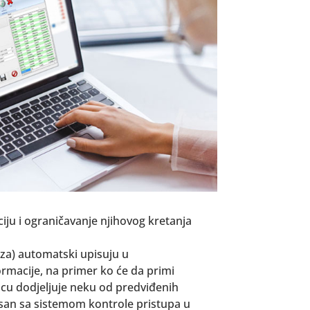
iju i ograničavanje njihovog kretanja
aza) automatski upisuju u
macije, na primer ko će da primi
ocu dodjeljuje neku od predviđenih
isan sa sistemom kontrole pristupa u