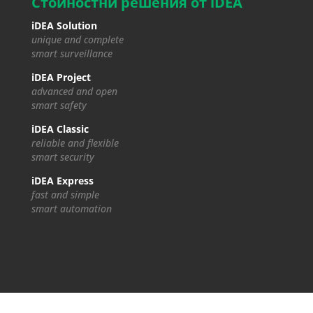
Стойностни решения от iDEA
iDEA Solution
unique and complete
smart surveillance
iDEA Project
advanced and open
smart safety
iDEA Classic
reliable and flexible
smart security
iDEA Express
fast and simple
smart automation