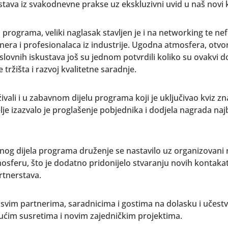
stava iz svakodnevne prakse uz ekskluzivni uvid u naš novi 
o programa, veliki naglasak stavljen je i na networking te n
nera i profesionalaca iz industrije. Ugodna atmosfera, otvo
slovnih iskustava još su jednom potvrdili koliko su ovakvi d
 tržišta i razvoj kvalitetne saradnje.
ivali i u zabavnom dijelu programa koji je uključivao kviz zn
je izazvalo je proglašenje pobjednika i dodjela nagrada naj
og dijela programa druženje se nastavilo uz organizovani 
sferu, što je dodatno pridonijelo stvaranju novih kontakat
rtnerstava.
svim partnerima, saradnicima i gostima na dolasku i učestv
ćim susretima i novim zajedničkim projektima.