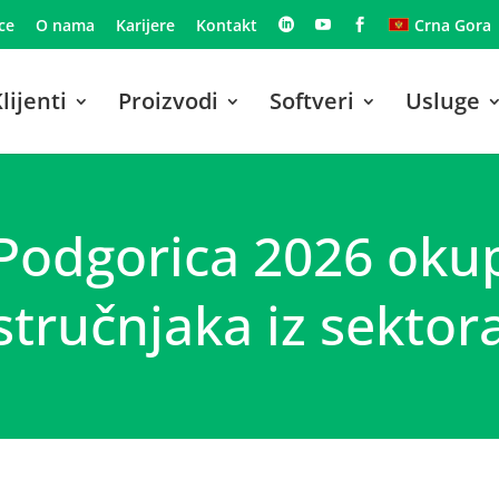
ce
O nama
Karijere
Kontakt
Crna Gora
lijenti
Proizvodi
Softveri
Usluge
Podgorica 2026 okup
stručnjaka iz sektor