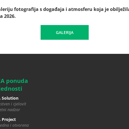
leriju fotografija s događaja i atmosferu koja je obilježi
a 2026.
GALERIJA
EA ponuda
jednosti
 Solution
stven i cjelovit
tni nadzor
 Project
edna i otvorena