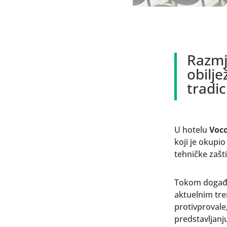
Razmj
obilje
tradi
U hotelu
Voco
koji je okupio
tehničke zašti
Tokom događaj
aktuelnim tre
protivprovale
predstavljanj