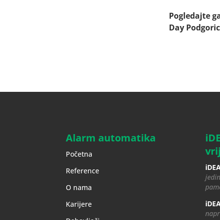
Pogledajte ga
Day Podgoric
Alarm automatika
iD
vri
Početna
iDEA
Reference
jedin
pame
O nama
iDEA
Karijere
napr