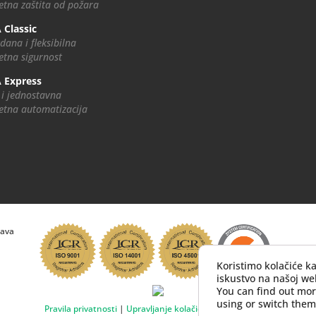
tna zaštita od požara
 Classic
dana i fleksibilna
tna sigurnost
 Express
 i jednostavna
tna automatizacija
rava
Koristimo kolačiće k
iskustvo na našoj web
You can find out mo
using or switch them
Pravila privatnosti
|
Upravljanje kolačićima
|
Impressum