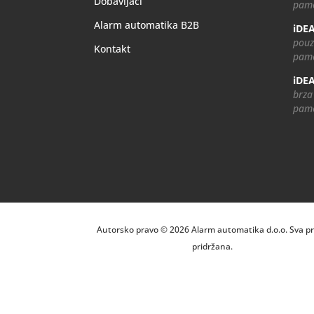
Dobavljači
pame
Alarm automatika B2B
iDEA
pouz
Kontakt
pame
iDEA
brza
pame
Autorsko pravo © 2026 Alarm automatika d.o.o. Sva p
pridržana.