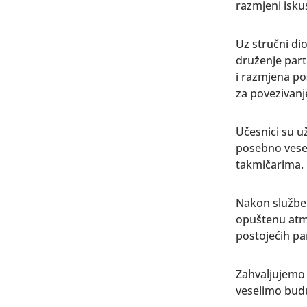
razmjeni isku
Uz stručni di
druženje part
i razmjena po
za povezivanje
Učesnici su už
posebno vesel
takmičarima.
Nakon služben
opuštenu atmo
postojećih pa
Zahvaljujemo 
veselimo budu