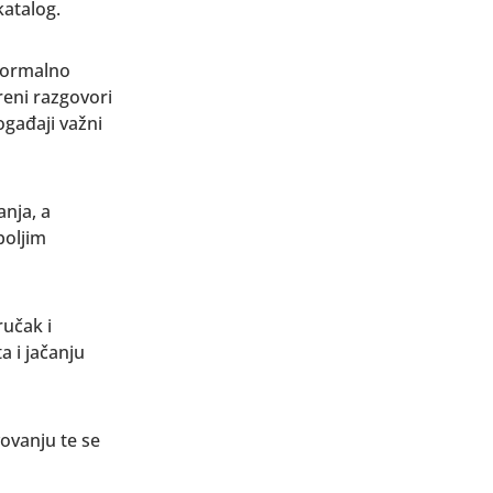
katalog.
eformalno
reni razgovori
ogađaji važni
anja, a
boljim
ručak i
a i jačanju
ovanju te se