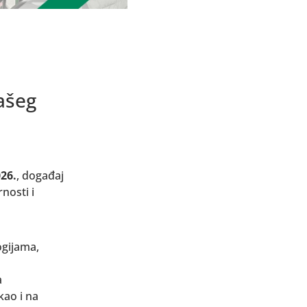
našeg
26.
, događaj
nosti i
ogijama,
a
kao i na