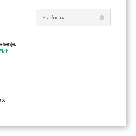
Platforma
ešenje.
ičkih
ate