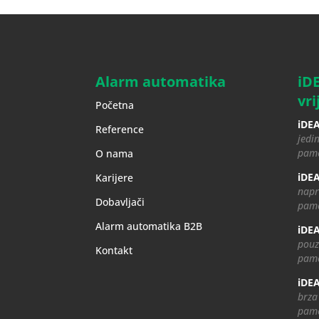
Alarm automatika
iD
vri
Početna
iDEA
Reference
jedin
pame
O nama
iDEA
Karijere
napr
Dobavljači
pame
Alarm automatika B2B
iDEA
pouz
Kontakt
pame
iDEA
brza
pame