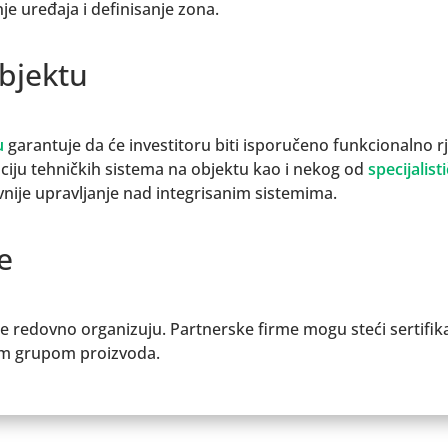
nje uređaja i definisanje zona.
objektu
u
garantuje da će investitoru biti isporučeno funkcionalno rj
aciju tehničkih sistema na objektu kao i nekog od
specijalist
ije upravljanje nad integrisanim sistemima.
e
e redovno organizuju. Partnerske firme mogu steći sertifik
om grupom proizvoda.