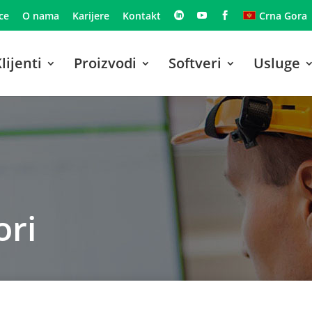
ce
O nama
Karijere
Kontakt
Crna Gora
lijenti
Proizvodi
Softveri
Usluge
ori