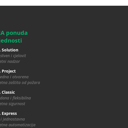
EA ponuda
jednosti
 Solution
stven i cjelovit
tni nadzor
 Project
edna i otvorena
tna zaštita od požara
 Classic
dana i fleksibilna
tna sigurnost
 Express
 i jednostavna
tna automatizacija